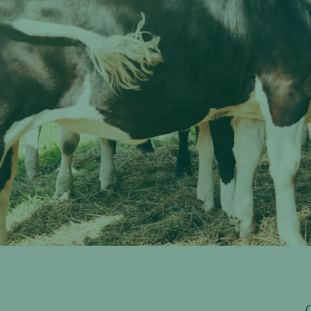
Konformitätsprüfung
Industriegüter & Rohstoffe
Qualität
Kunden
Unternehmen
Karriere
Kontakt