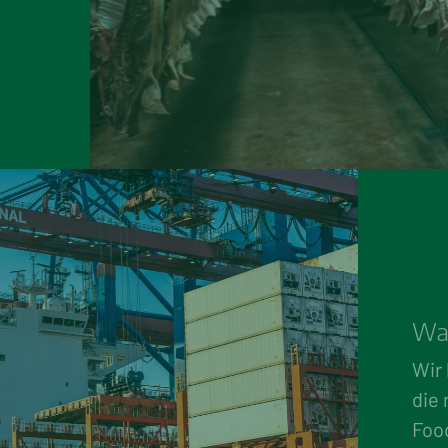
War
Wir
die
Foo