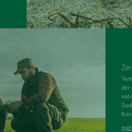
Zer
Tent
der
nati
Qual
Koo
meh