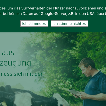
es, um das Surfverhalten der Nutzer nachzuvollziehen und so
erbei können Daten auf Google-Server, z.B. in den USA, übe
eistungen
Qualität
Kunden
Unternehmen
Karriere
Ich stimme zu
Ich stimme nicht zu
 aus
rzeugung.
 muss sich mit den