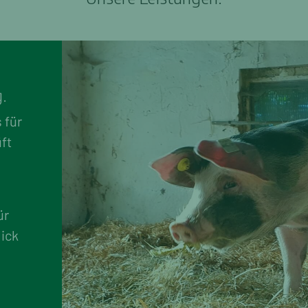
g
.
 für
ft
ür
ick