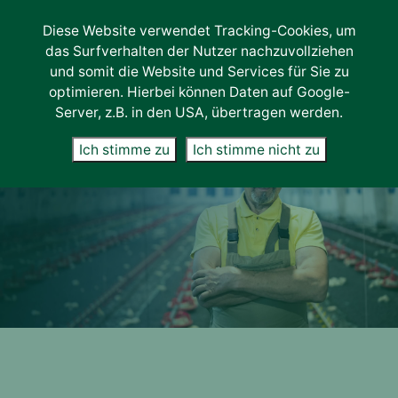
Diese Website verwendet Tracking-Cookies, um
Leistungen
das Surfverhalten der Nutzer nachzuvollziehen
und somit die Website und Services für Sie zu
KLASSIFIZIERUNG
optimieren. Hierbei können Daten auf Google-
Server, z.B. in den USA, übertragen werden.
Neutrale Klassifizierung & Verwiegung
Ich stimme zu
Ich stimme nicht zu
ZERTIFIZIERUNG
QS – Qualität & Sicherheit
ITW – Initiative Tierwohl
ORGAINVENT Kontrollen
VLOG – Lebensmittel o. Gentechnik
QZBW – Qualitätszeichen BW
IFS Food
Nachweisstandard für Fleischerei-
Geschäfte
Qualitätsprogramme &
Lieferantenaudits