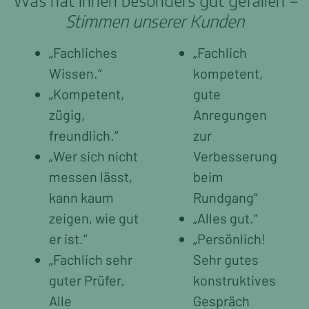
Was hat Ihnen besonders gut gefallen
–
Stimmen unserer Kunden
„Fachliches
„Fachlich
Wissen.“
kompetent,
„Kompetent,
gute
zügig,
Anregungen
freundlich.“
zur
„Wer sich nicht
Verbesserung
messen lässt,
beim
kann kaum
Rundgang“
zeigen, wie gut
„Alles gut.“
er ist.“
„Persönlich!
„Fachlich sehr
Sehr gutes
guter Prüfer.
konstruktives
Alle
Gespräch