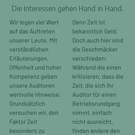
Die Interessen gehen Hand in Hand.
INSPEKTIONEN & ÜBERWACHUNG
Wir legen viel Wert
Denn Zeit ist
Pre-shipment Konformitätsprüfung
Industriegüter & Rohstoffe
auf das Auftreten
bekanntlich Geld.
unserer Leute. Mit
Doch auch hier sind
Qualität
verständlichen
die Geschmäcker
Kunden
Erläuterungen,
verschieden:
Unternehmen
Offenheit und hoher
Während die einen
Kompetenz geben
kritisieren, dass die
Karriere
unsere Auditoren
Zeit, die sich ihr
Kontakt
wertvolle Hinweise.
Auditor für einen
Grundsätzlich
Betriebsrundgang
versuchen wir, den
nimmt, einfach
Faktor Zeit
nicht ausreicht,
besonders zu
finden andere den