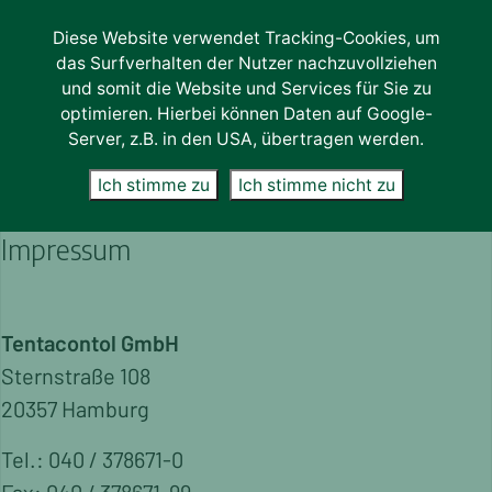
Diese Website verwendet Tracking-Cookies, um
Services
das Surfverhalten der Nutzer nachzuvollziehen
und somit die Website und Services für Sie zu
CLASSIFICATION
optimieren. Hierbei können Daten auf Google-
Server, z.B. in den USA, übertragen werden.
Neutral Classification & Weighing
Ich stimme zu
Ich stimme nicht zu
CERTIFICATION
QS-Quality & Security
Impressum
QZBW
Origin Labeling Of Meat
Quality Label for Butcheries
Tentacontol GmbH
VLOG Ohne Gentechnik
Sternstraße 108
IFS Food
Quality Programs & Supplier Audits
20357 Hamburg
THIRD PARTY INSPECTIONS
Tel.: 040 / 378671-0