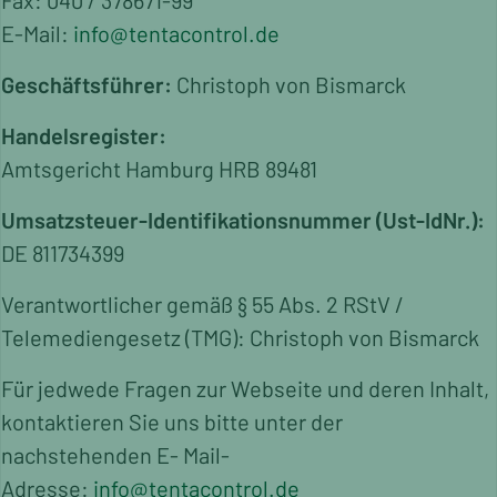
Fax: 040 / 378671-99
Industrial Commodities & Raw Material
E-Mail:
info@tentacontrol.de
Pre-shipment verification
Geschäftsführer:
Christoph von Bismarck
About us
Accreditation
Handelsregister:
Administration
Amtsgericht Hamburg HRB 89481
Mission Statement
Way of Working
Umsatzsteuer-Identifikationsnummer (Ust-IdNr.):
History
DE 811734399
Career
Verantwortlicher gemäß § 55 Abs. 2 RStV /
Contact
Telemediengesetz (TMG): Christoph von Bismarck
Für jedwede Fragen zur Webseite und deren Inhalt,
kontaktieren Sie uns bitte unter der
nachstehenden E- Mail-
Adresse:
info@tentacontrol.de